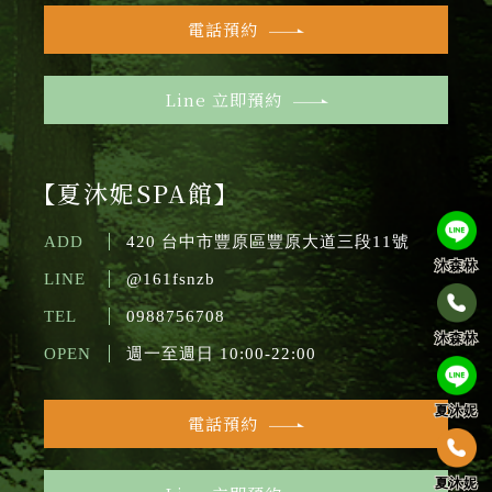
電話預約
Line 立即預約
【夏沐妮SPA館】
ADD
420 台中市豐原區豐原大道三段11號
沐森林
LINE
@161fsnzb
TEL
0988756708
沐森林
OPEN
週一至週日 10:00-22:00
夏沐妮
電話預約
夏沐妮