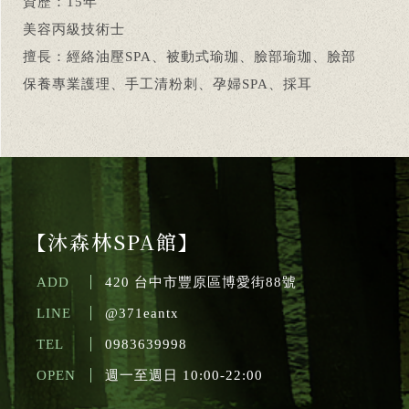
資歷：15年
美容丙級技術士
擅長：經絡油壓SPA、被動式瑜珈、臉部瑜珈、臉部
保養專業護理、手工清粉刺、孕婦SPA、採耳
【沐森林SPA館】
ADD
420 台中市豐原區博愛街88號
LINE
@371eantx
TEL
0983639998
OPEN
週一至週日 10:00-22:00