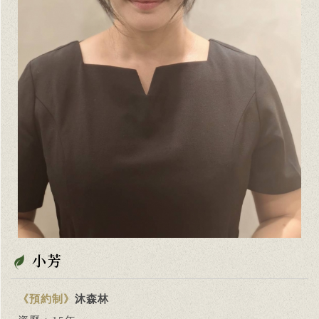
小芳
《預約制》
沐森林