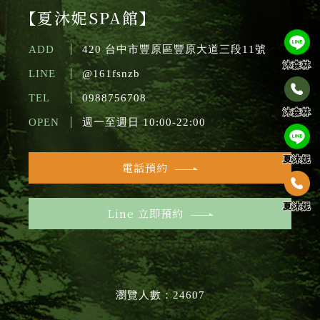
【夏沐妮SPA館】
ADD
420 台中市豐原區豐原大道三段11號
沐森林
LINE
@161fsnzb
TEL
0988756708
沐森林
OPEN
週一至週日 10:00-22:00
夏沐妮
電話預約
夏沐妮
Line 立即預約
瀏覽人數：24607